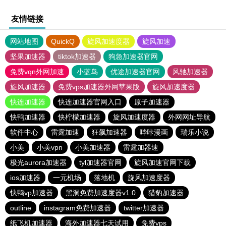
友情链接
网站地图
QuickQ
旋风加速度器
旋风加速
坚果加速器
tiktok加速器
狗急加速器官网
免费vqn外网加速
小蓝鸟
优途加速器官网
风驰加速器
旋风加速器
免费vps加速器外网苹果版
旋风加速度器
快连加速器
快连加速器官网入口
原子加速器
快鸭加速器
快柠檬加速器
旋风加速度器
外网网址导航
软件中心
雷霆加速
狂飙加速器
哔咔漫画
瑞乐小说
小美
小美vpn
小美加速器
雷霆加器速
极光aurora加速器
tyl加速器官网
旋风加速官网下载
ios加速器
一元机场
落地机
旋风加速度器
快鸭vp加速器
黑洞免费加速度器v1.0
猎豹加速器
outline
instagram免费加速器
twitter加速器
纸飞机加速器
海外加速器七天试用
免费vps