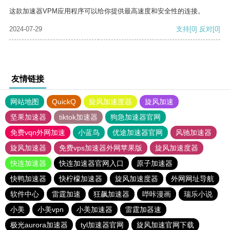
这款加速器VPM应用程序可以给你提供最高速度和安全性的连接。
2024-07-29
支持
[0]
反对
[0]
友情链接
网站地图
QuickQ
旋风加速度器
旋风加速
坚果加速器
tiktok加速器
狗急加速器官网
免费vqn外网加速
小蓝鸟
优途加速器官网
风驰加速器
旋风加速器
免费vps加速器外网苹果版
旋风加速度器
快连加速器
快连加速器官网入口
原子加速器
快鸭加速器
快柠檬加速器
旋风加速度器
外网网址导航
软件中心
雷霆加速
狂飙加速器
哔咔漫画
瑞乐小说
小美
小美vpn
小美加速器
雷霆加器速
极光aurora加速器
tyl加速器官网
旋风加速官网下载