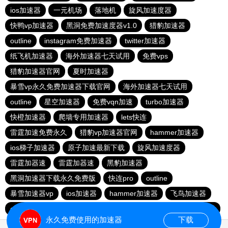
ios加速器
一元机场
落地机
旋风加速度器
快鸭vp加速器
黑洞免费加速度器v1.0
猎豹加速器
outline
instagram免费加速器
twitter加速器
纸飞机加速器
海外加速器七天试用
免费vps
猎豹加速器官网
夏时加速器
暴雪vp永久免费加速器下载官网
海外加速器七天试用
outline
星空加速器
免费vqn加速
turbo加速器
快橙加速器
爬墙专用加速器
lets快连
雷霆加速免费永久
猎豹vp加速器官网
hammer加速器
ios梯子加速器
原子加速最新下载
旋风加速度器
雷霆加器速
雷霆加器速
黑豹加速器
黑洞加速器下载永久免费版
快连pro
outline
暴雪加速器vp
ios加速器
hammer加速器
飞鸟加速器
outline
hammer加速器
快鸭加速器官网
黑洞nvp加速器
永久免费使用的加速器
下载