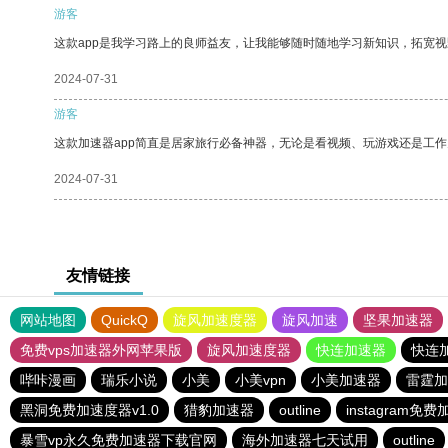
游客
这款app是我学习路上的良师益友，让我能够随时随地学习新知识，拓宽视
2024-07-31
游客
这款加速器app简直是居家旅行必备神器，无论是看视频、玩游戏还是工
2024-07-31
友情链接
网站地图
QuickQ
旋风加速度器
旋风加速
坚果加速器
免费vps加速器外网苹果版
旋风加速度器
快连加速器
快连
哔咔漫画
瑞乐小说
小美
小美vpn
小美加速器
雷霆加
黑洞免费加速度器v1.0
猎豹加速器
outline
instagram免
暴雪vp永久免费加速器下载官网
海外加速器七天试用
outline