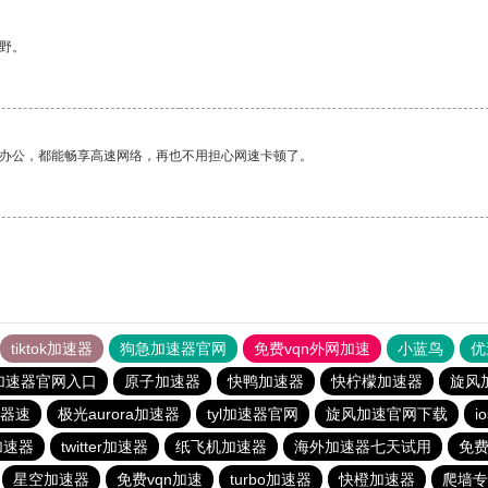
野。
作办公，都能畅享高速网络，再也不用担心网速卡顿了。
tiktok加速器
狗急加速器官网
免费vqn外网加速
小蓝鸟
优
加速器官网入口
原子加速器
快鸭加速器
快柠檬加速器
旋风
器速
极光aurora加速器
tyl加速器官网
旋风加速官网下载
i
费加速器
twitter加速器
纸飞机加速器
海外加速器七天试用
免费
星空加速器
免费vqn加速
turbo加速器
快橙加速器
爬墙专