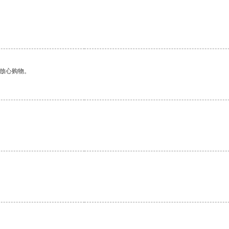
。
够放心购物。