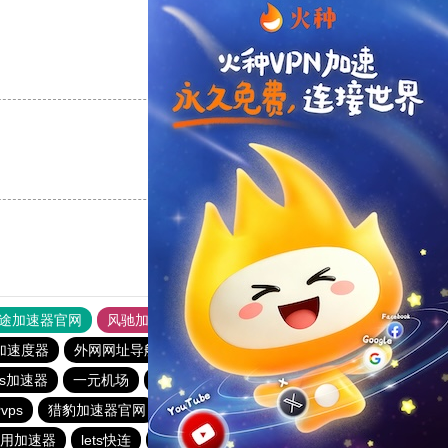
支持
[0]
反对
[0]
支持
[0]
反对
[0]
途加速器官网
风驰加速器
旋风加速器
加速度器
外网网址导航
软件中心
雷霆加速
狂飙加速器
os加速器
一元机场
落地机
旋风加速度器
快鸭vp加速器
vps
猎豹加速器官网
夏时加速器
用加速器
lets快连
雷霆加速免费永久
猎豹vp加速器官网