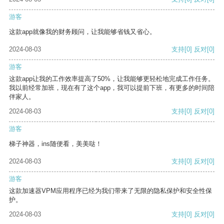
游客
这款app就像我的财务顾问，让我能够省钱又省心。
2024-08-03
支持
[0]
反对
[0]
游客
这款app让我的工作效率提高了50%，让我能够更轻松地完成工作任务。
我以前经常加班，现在有了这个app，我可以提前下班，有更多的时间陪
伴家人。
2024-08-03
支持
[0]
反对
[0]
游客
梯子神器，ins随便看，美美哒！
2024-08-03
支持
[0]
反对
[0]
游客
这款加速器VPM应用程序已经为我们带来了无限的隐私保护和安全性保
护。
2024-08-03
支持
[0]
反对
[0]