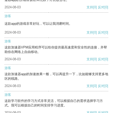
2024-08-03
支持
[0]
反对
[0]
游客
这款app的游戏非常好玩，可以让我消磨时间。
2024-08-03
支持
[0]
反对
[0]
游客
这款加速器VPM应用程序可以给你提供最高速度和安全性的连接，并帮
助你在网络上自由移动。
2024-08-03
支持
[0]
反对
[0]
游客
这款加速器app的加速效果一般，可以再提升一下，比如能够支持更多地
区的线路。
2024-08-03
支持
[0]
反对
[0]
游客
这款学习软件的学习方式非常灵活，可以根据自己的需求选择学习方
式。我可以根据自己的时间安排学习进度。
2024-08-03
支持
[0]
反对
[0]