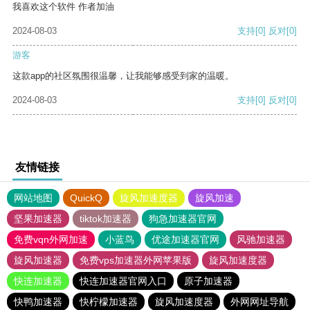
我喜欢这个软件 作者加油
2024-08-03
支持
[0]
反对
[0]
游客
这款app的社区氛围很温馨，让我能够感受到家的温暖。
2024-08-03
支持
[0]
反对
[0]
友情链接
网站地图
QuickQ
旋风加速度器
旋风加速
坚果加速器
tiktok加速器
狗急加速器官网
免费vqn外网加速
小蓝鸟
优途加速器官网
风驰加速器
旋风加速器
免费vps加速器外网苹果版
旋风加速度器
快连加速器
快连加速器官网入口
原子加速器
快鸭加速器
快柠檬加速器
旋风加速度器
外网网址导航