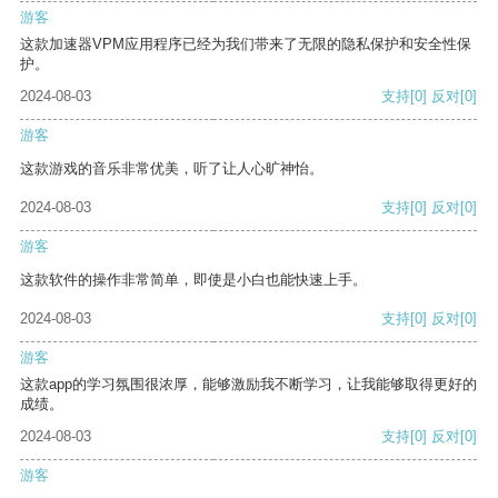
游客
这款加速器VPM应用程序已经为我们带来了无限的隐私保护和安全性保
护。
2024-08-03
支持
[0]
反对
[0]
游客
这款游戏的音乐非常优美，听了让人心旷神怡。
2024-08-03
支持
[0]
反对
[0]
游客
这款软件的操作非常简单，即使是小白也能快速上手。
2024-08-03
支持
[0]
反对
[0]
游客
这款app的学习氛围很浓厚，能够激励我不断学习，让我能够取得更好的
成绩。
2024-08-03
支持
[0]
反对
[0]
游客