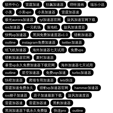
软件中心
雷霆加速
狂飙加速器
哔咔漫画
瑞乐小说
小美
小美vpn
小美加速器
雷霆加器速
极光aurora加速器
tyl加速器官网
旋风加速官网下载
ios加速器
一元机场
落地机
旋风加速度器
快鸭vp加速器
黑洞免费加速度器v1.0
猎豹加速器
outline
instagram免费加速器
twitter加速器
纸飞机加速器
海外加速器七天试用
免费vps
猎豹加速器官网
夏时加速器
暴雪vp永久免费加速器下载官网
海外加速器七天试用
outline
星空加速器
免费vqn加速
turbo加速器
快橙加速器
爬墙专用加速器
lets快连
雷霆加速免费永久
猎豹vp加速器官网
hammer加速器
ios梯子加速器
原子加速最新下载
旋风加速度器
雷霆加器速
雷霆加器速
黑豹加速器
黑洞加速器下载永久免费版
快连pro
outline