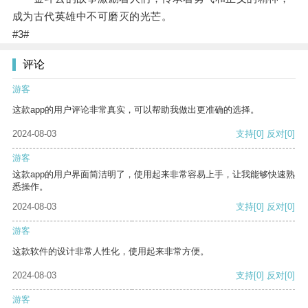
成为古代英雄中不可磨灭的光芒。
#3#
评论
游客
这款app的用户评论非常真实，可以帮助我做出更准确的选择。
2024-08-03
支持
[0]
反对
[0]
游客
这款app的用户界面简洁明了，使用起来非常容易上手，让我能够快速熟
悉操作。
2024-08-03
支持
[0]
反对
[0]
游客
这款软件的设计非常人性化，使用起来非常方便。
2024-08-03
支持
[0]
反对
[0]
游客