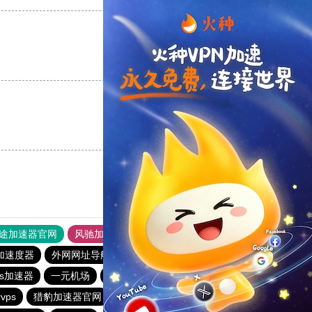
支持
[0]
反对
[0]
支持
[0]
反对
[0]
途加速器官网
风驰加速器
旋风加速器
加速度器
外网网址导航
软件中心
雷霆加速
狂飙加速器
os加速器
一元机场
落地机
旋风加速度器
快鸭vp加速器
vps
猎豹加速器官网
夏时加速器