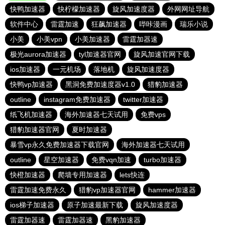
快鸭加速器
快柠檬加速器
旋风加速度器
外网网址导航
软件中心
雷霆加速
狂飙加速器
哔咔漫画
瑞乐小说
小美
小美vpn
小美加速器
雷霆加器速
极光aurora加速器
tyl加速器官网
旋风加速官网下载
ios加速器
一元机场
落地机
旋风加速度器
快鸭vp加速器
黑洞免费加速度器v1.0
猎豹加速器
outline
instagram免费加速器
twitter加速器
纸飞机加速器
海外加速器七天试用
免费vps
猎豹加速器官网
夏时加速器
暴雪vp永久免费加速器下载官网
海外加速器七天试用
outline
星空加速器
免费vqn加速
turbo加速器
快橙加速器
爬墙专用加速器
lets快连
雷霆加速免费永久
猎豹vp加速器官网
hammer加速器
ios梯子加速器
原子加速最新下载
旋风加速度器
雷霆加器速
雷霆加器速
黑豹加速器