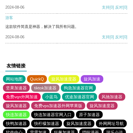
2024-08-06
支持
[0]
反对
[0]
游客
这款软件简直是神器，解决了我所有问题。
2024-08-06
支持
[0]
反对
[0]
友情链接
网站地图
QuickQ
旋风加速度器
旋风加速
坚果加速器
tiktok加速器
狗急加速器官网
免费vqn外网加速
小蓝鸟
优途加速器官网
风驰加速器
旋风加速器
免费vps加速器外网苹果版
旋风加速度器
快连加速器
快连加速器官网入口
原子加速器
快鸭加速器
快柠檬加速器
旋风加速度器
外网网址导航
软件中心
雷霆加速
狂飙加速器
哔咔漫画
瑞乐小说