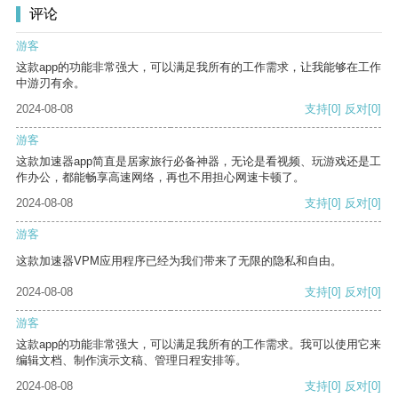
评论
游客
这款app的功能非常强大，可以满足我所有的工作需求，让我能够在工作
中游刃有余。
2024-08-08
支持
[0]
反对
[0]
游客
这款加速器app简直是居家旅行必备神器，无论是看视频、玩游戏还是工
作办公，都能畅享高速网络，再也不用担心网速卡顿了。
2024-08-08
支持
[0]
反对
[0]
游客
这款加速器VPM应用程序已经为我们带来了无限的隐私和自由。
2024-08-08
支持
[0]
反对
[0]
游客
这款app的功能非常强大，可以满足我所有的工作需求。我可以使用它来
编辑文档、制作演示文稿、管理日程安排等。
2024-08-08
支持
[0]
反对
[0]