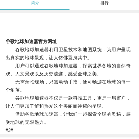
简介
排行
谷歌地球加速器官方网址
谷歌地球加速器利用卫星技术和地图系统，为用户呈现
出真实的地球景观，让人仿佛置身其中。
用户可以通过谷歌地球加速器，探索世界各地的自然奇
观、人文景观以及历史遗迹，感受全球之美。
无需亲临现场，只需动动手指，便可畅游在地球的每一
个角落。
谷歌地球加速器不仅是一款科技工具，更是一扇窗户，
让人们更加了解和热爱这个美丽而神秘的星球。
借助谷歌地球加速器，让我们一起探索全球的奥秘，感
受地球的无限魅力。
#3#