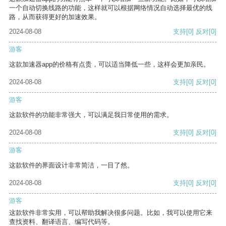
一个自动切换线路的功能，这样就可以根据网络情况自动选择最优的线
路，从而获得更好的加速效果。
2024-08-08
支持
[0]
反对
[0]
游客
这款加速器app的价格有点贵，可以适当降低一些，这样会更加亲民。
2024-08-08
支持
[0]
反对
[0]
游客
这款软件的功能非常强大，可以满足我日常使用的需求。
2024-08-08
支持
[0]
反对
[0]
游客
这款软件的界面设计非常简洁，一目了然。
2024-08-08
支持
[0]
反对
[0]
游客
这款软件非常实用，可以帮助我解决很多问题。比如，我可以使用它来
查找资料、翻译语言、编写代码等。