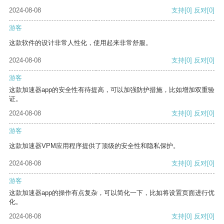
2024-08-08
支持
[0]
反对
[0]
游客
这款软件的设计非常人性化，使用起来非常舒服。
2024-08-08
支持
[0]
反对
[0]
游客
这款加速器app的安全性有待提高，可以加强防护措施，比如增加双重验
证。
2024-08-08
支持
[0]
反对
[0]
游客
这款加速器VPM应用程序提供了顶级的安全性和隐私保护。
2024-08-08
支持
[0]
反对
[0]
游客
这款加速器app的操作有点复杂，可以简化一下，比如将设置页面进行优
化。
2024-08-08
支持
[0]
反对
[0]