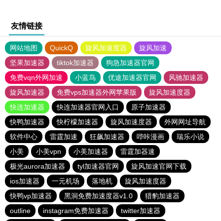
友情链接
网站地图
QuickQ
旋风加速度器
旋风加速
坚果加速器
tiktok加速器
狗急加速器官网
免费vqn外网加速
小蓝鸟
优途加速器官网
风驰加速器
旋风加速器
免费vps加速器外网苹果版
旋风加速度器
快连加速器
快连加速器官网入口
原子加速器
快鸭加速器
快柠檬加速器
旋风加速度器
外网网址导航
软件中心
雷霆加速
狂飙加速器
哔咔漫画
瑞乐小说
小美
小美vpn
小美加速器
雷霆加器速
极光aurora加速器
tyl加速器官网
旋风加速官网下载
ios加速器
一元机场
落地机
旋风加速度器
快鸭vp加速器
黑洞免费加速度器v1.0
猎豹加速器
outline
instagram免费加速器
twitter加速器