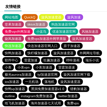
友情链接
网站地图
QuickQ
旋风加速度器
旋风加速
坚果加速器
tiktok加速器
狗急加速器官网
免费vqn外网加速
小蓝鸟
优途加速器官网
风驰加速器
旋风加速器
免费vps加速器外网苹果版
旋风加速度器
快连加速器
快连加速器官网入口
原子加速器
快鸭加速器
快柠檬加速器
旋风加速度器
外网网址导航
软件中心
雷霆加速
狂飙加速器
哔咔漫画
瑞乐小说
小美
小美vpn
小美加速器
雷霆加器速
极光aurora加速器
tyl加速器官网
旋风加速官网下载
ios加速器
一元机场
落地机
旋风加速度器
快鸭vp加速器
黑洞免费加速度器v1.0
猎豹加速器
outline
instagram免费加速器
twitter加速器
纸飞机加速器
海外加速器七天试用
免费vps