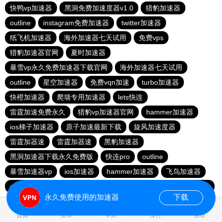
快鸭vp加速器
黑洞免费加速度器v1.0
猎豹加速器
outline
instagram免费加速器
twitter加速器
纸飞机加速器
海外加速器七天试用
免费vps
猎豹加速器官网
夏时加速器
暴雪vp永久免费加速器下载官网
海外加速器七天试用
outline
星空加速器
免费vqn加速
turbo加速器
快橙加速器
爬墙专用加速器
lets快连
雷霆加速免费永久
猎豹vp加速器官网
hammer加速器
ios梯子加速器
原子加速最新下载
旋风加速度器
雷霆加器速
雷霆加器速
黑豹加速器
黑洞加速器下载永久免费版
快连pro
outline
暴雪加速器vp
ios加速器
hammer加速器
飞鸟加速器
outline
hammer加速器
快鸭加速器官网
黑洞nvp加速器
永久免费使用的加速器
下载
0.023344s
首页
安卓
苹果
排行
推荐