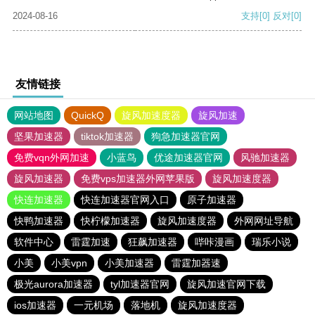
2024-08-16
支持
[0]
反对
[0]
友情链接
网站地图
QuickQ
旋风加速度器
旋风加速
坚果加速器
tiktok加速器
狗急加速器官网
免费vqn外网加速
小蓝鸟
优途加速器官网
风驰加速器
旋风加速器
免费vps加速器外网苹果版
旋风加速度器
快连加速器
快连加速器官网入口
原子加速器
快鸭加速器
快柠檬加速器
旋风加速度器
外网网址导航
软件中心
雷霆加速
狂飙加速器
哔咔漫画
瑞乐小说
小美
小美vpn
小美加速器
雷霆加器速
极光aurora加速器
tyl加速器官网
旋风加速官网下载
ios加速器
一元机场
落地机
旋风加速度器