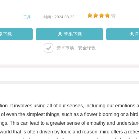
工具
|
时间：2024-08-22
|
卓下载
苹果下载
安卓市场，安全绿色
on. It involves using all of our senses, including our emotions a
f even the simplest things, such as a flower blooming or a bird i
ings. This can lead to a greater sense of empathy and understa
 world that is often driven by logic and reason, miru offers a ref