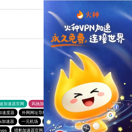
支持
[0]
反对
[0]
支持
[0]
反对
[0]
支持
[0]
反对
[0]
途加速器官网
风驰加速器
旋风加速器
加速度器
外网网址导航
软件中心
雷霆加速
狂飙加速器
os加速器
一元机场
落地机
旋风加速度器
快鸭vp加速器
vps
猎豹加速器官网
夏时加速器