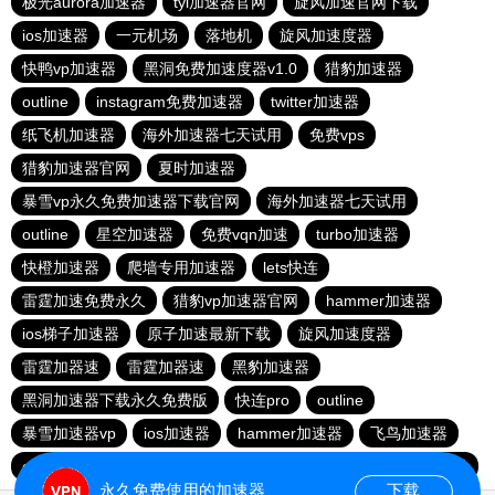
极光aurora加速器
tyl加速器官网
旋风加速官网下载
ios加速器
一元机场
落地机
旋风加速度器
快鸭vp加速器
黑洞免费加速度器v1.0
猎豹加速器
outline
instagram免费加速器
twitter加速器
纸飞机加速器
海外加速器七天试用
免费vps
猎豹加速器官网
夏时加速器
暴雪vp永久免费加速器下载官网
海外加速器七天试用
outline
星空加速器
免费vqn加速
turbo加速器
快橙加速器
爬墙专用加速器
lets快连
雷霆加速免费永久
猎豹vp加速器官网
hammer加速器
ios梯子加速器
原子加速最新下载
旋风加速度器
雷霆加器速
雷霆加器速
黑豹加速器
黑洞加速器下载永久免费版
快连pro
outline
暴雪加速器vp
ios加速器
hammer加速器
飞鸟加速器
outline
hammer加速器
快鸭加速器官网
黑洞nvp加速器
永久免费使用的加速器
下载