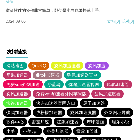
游客
这款软件的操作非常简单，即使是小白也能快速上手。
2024-09-06
支持
[0]
反对
[0]
友情链接
网站地图
QuickQ
旋风加速度器
旋风加速
坚果加速器
tiktok加速器
狗急加速器官网
免费vqn外网加速
小蓝鸟
优途加速器官网
风驰加速器
旋风加速器
免费vps加速器外网苹果版
旋风加速度器
快连加速器
快连加速器官网入口
原子加速器
快鸭加速器
快柠檬加速器
旋风加速度器
外网网址导航
软件中心
雷霆加速
狂飙加速器
哔咔漫画
瑞乐小说
小美
小美vpn
小美加速器
雷霆加器速