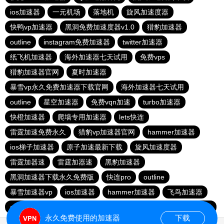
ios加速器
一元机场
落地机
旋风加速度器
快鸭vp加速器
黑洞免费加速度器v1.0
猎豹加速器
outline
instagram免费加速器
twitter加速器
纸飞机加速器
海外加速器七天试用
免费vps
猎豹加速器官网
夏时加速器
暴雪vp永久免费加速器下载官网
海外加速器七天试用
outline
星空加速器
免费vqn加速
turbo加速器
快橙加速器
爬墙专用加速器
lets快连
雷霆加速免费永久
猎豹vp加速器官网
hammer加速器
ios梯子加速器
原子加速最新下载
旋风加速度器
雷霆加器速
雷霆加器速
黑豹加速器
黑洞加速器下载永久免费版
快连pro
outline
暴雪加速器vp
ios加速器
hammer加速器
飞鸟加速器
outline
hammer加速器
快鸭加速器官网
黑洞nvp加速器
永久免费使用的加速器
下载