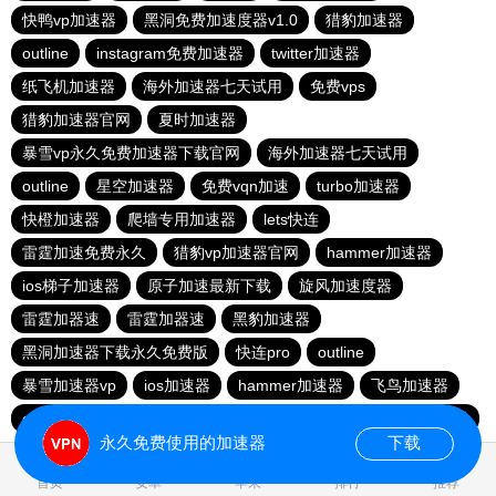
快鸭vp加速器
黑洞免费加速度器v1.0
猎豹加速器
outline
instagram免费加速器
twitter加速器
纸飞机加速器
海外加速器七天试用
免费vps
猎豹加速器官网
夏时加速器
暴雪vp永久免费加速器下载官网
海外加速器七天试用
outline
星空加速器
免费vqn加速
turbo加速器
快橙加速器
爬墙专用加速器
lets快连
雷霆加速免费永久
猎豹vp加速器官网
hammer加速器
ios梯子加速器
原子加速最新下载
旋风加速度器
雷霆加器速
雷霆加器速
黑豹加速器
黑洞加速器下载永久免费版
快连pro
outline
暴雪加速器vp
ios加速器
hammer加速器
飞鸟加速器
outline
hammer加速器
快鸭加速器官网
黑洞nvp加速器
永久免费使用的加速器
下载
0.026831s
首页
安卓
苹果
排行
推荐