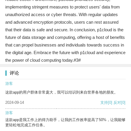
implementing stringent measures to protect users' data from
unauthorized access or cyber threats. With regular updates
and advanced encryption protocols, users can rest assured
that their data is safe and secure. In conclusion, p1cloud is the
future of data storage and computing, offering a host of benefits
that can propel businesses and individuals towards success in
the digital age. Embrace the future with p1cloud and experience
the power of cloud computing today.#3#
评论
游客
这款app的用户群体非常庞大，我可以结识到来自世界各地的朋友。
2024-09-14
支持
[0]
反对
[0]
游客
这款app是我工作上的得力助手，让我的工作效率提高了50%，让我能够
更轻松地完成工作任务。