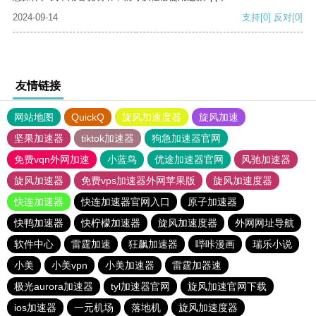
2024-09-14
支持
[0]
反对
[0]
友情链接
网站地图
QuickQ
旋风加速度器
旋风加速
坚果加速器
tiktok加速器
狗急加速器官网
免费vqn外网加速
小蓝鸟
优途加速器官网
风驰加速器
旋风加速器
免费vps加速器外网苹果版
旋风加速度器
快连加速器
快连加速器官网入口
原子加速器
快鸭加速器
快柠檬加速器
旋风加速度器
外网网址导航
软件中心
雷霆加速
狂飙加速器
哔咔漫画
瑞乐小说
小美
小美vpn
小美加速器
雷霆加器速
极光aurora加速器
tyl加速器官网
旋风加速官网下载
ios加速器
一元机场
落地机
旋风加速度器