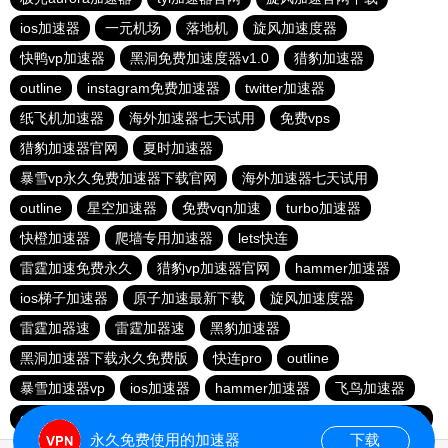
ios加速器
一元机场
落地机
旋风加速度器
快鸭vp加速器
黑洞免费加速度器v1.0
猎豹加速器
outline
instagram免费加速器
twitter加速器
纸飞机加速器
海外加速器七天试用
免费vps
猎豹加速器官网
夏时加速器
暴雪vp永久免费加速器下载官网
海外加速器七天试用
outline
星空加速器
免费vqn加速
turbo加速器
快橙加速器
爬墙专用加速器
lets快连
雷霆加速免费永久
猎豹vp加速器官网
hammer加速器
ios梯子加速器
原子加速最新下载
旋风加速度器
雷霆加器速
雷霆加器速
黑豹加速器
黑洞加速器下载永久免费版
快连pro
outline
暴雪加速器vp
ios加速器
hammer加速器
飞鸟加速器
outline
hammer加速器
快鸭加速器官网
黑洞nvp加速器
永久免费使用的加速器
下载