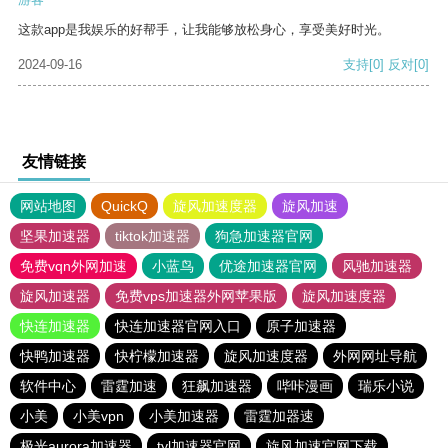
这款app是我娱乐的好帮手，让我能够放松身心，享受美好时光。
2024-09-16
支持
[0]
反对
[0]
友情链接
网站地图
QuickQ
旋风加速度器
旋风加速
坚果加速器
tiktok加速器
狗急加速器官网
免费vqn外网加速
小蓝鸟
优途加速器官网
风驰加速器
旋风加速器
免费vps加速器外网苹果版
旋风加速度器
快连加速器
快连加速器官网入口
原子加速器
快鸭加速器
快柠檬加速器
旋风加速度器
外网网址导航
软件中心
雷霆加速
狂飙加速器
哔咔漫画
瑞乐小说
小美
小美vpn
小美加速器
雷霆加器速
极光aurora加速器
tyl加速器官网
旋风加速官网下载