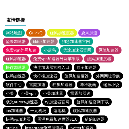
友情链接
网站地图
QuickQ
旋风加速度器
旋风加速
坚果加速器
tiktok加速器
狗急加速器官网
免费vqn外网加速
小蓝鸟
优途加速器官网
风驰加速器
旋风加速器
免费vps加速器外网苹果版
旋风加速度器
快连加速器
快连加速器官网入口
原子加速器
快鸭加速器
快柠檬加速器
旋风加速度器
外网网址导航
软件中心
雷霆加速
狂飙加速器
哔咔漫画
瑞乐小说
小美
小美vpn
小美加速器
雷霆加器速
极光aurora加速器
tyl加速器官网
旋风加速官网下载
ios加速器
一元机场
落地机
旋风加速度器
快鸭vp加速器
黑洞免费加速度器v1.0
猎豹加速器
outline
instagram免费加速器
twitter加速器