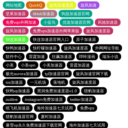
网站地图
QuickQ
旋风加速度器
旋风加速
坚果加速器
tiktok加速器
狗急加速器官网
免费vqn外网加速
小蓝鸟
优途加速器官网
风驰加速器
旋风加速器
免费vps加速器外网苹果版
旋风加速度器
快连加速器
快连加速器官网入口
原子加速器
快鸭加速器
快柠檬加速器
旋风加速度器
外网网址导航
软件中心
雷霆加速
狂飙加速器
哔咔漫画
瑞乐小说
小美
小美vpn
小美加速器
雷霆加器速
极光aurora加速器
tyl加速器官网
旋风加速官网下载
ios加速器
一元机场
落地机
旋风加速度器
快鸭vp加速器
黑洞免费加速度器v1.0
猎豹加速器
outline
instagram免费加速器
twitter加速器
纸飞机加速器
海外加速器七天试用
免费vps
猎豹加速器官网
夏时加速器
暴雪vp永久免费加速器下载官网
海外加速器七天试用