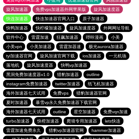
免费vqn外网加速
小蓝鸟
优途加速器官网
风驰加速器
旋风加速器
免费vps加速器外网苹果版
旋风加速度器
快连加速器
快连加速器官网入口
原子加速器
快鸭加速器
快柠檬加速器
旋风加速度器
外网网址导航
软件中心
雷霆加速
狂飙加速器
哔咔漫画
小美
小美vpn
小美加速器
雷霆加器速
极光aurora加速器
tyl加速器官网
旋风加速官网下载
ios加速器
一元机场
落地机
旋风加速度器
快鸭vp加速器
黑洞免费加速度器v1.0
猎豹加速器
outline
instagram免费加速器
twitter加速器
纸飞机加速器
海外加速器七天试用
免费vps
猎豹加速器官网
夏时加速器
暴雪vp永久免费加速器下载官网
海外加速器七天试用
outline
星空加速器
免费vqn加速
turbo加速器
快橙加速器
爬墙专用加速器
lets快连
雷霆加速免费永久
猎豹vp加速器官网
hammer加速器