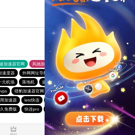
支持
[0]
反对
[0]
途加速器官网
风驰加速器
旋风加速器
加速度器
外网网址导航
软件中心
雷霆加速
狂飙加速器
一元机场
落地机
旋风加速度器
快鸭vp加速器
vps
猎豹加速器官网
夏时加速器
用加速器
lets快连
雷霆加速免费永久
猎豹vp加速器官网
久免费版
快连pro
outline
暴雪加速器vp
ios加速器
0.030757s
排行
推荐