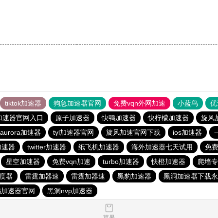
tiktok加速器
狗急加速器官网
免费vqn外网加速
小蓝鸟
优
加速器官网入口
原子加速器
快鸭加速器
快柠檬加速器
旋风
aurora加速器
tyl加速器官网
旋风加速官网下载
ios加速器
费加速器
twitter加速器
纸飞机加速器
海外加速器七天试用
免费
星空加速器
免费vqn加速
turbo加速器
快橙加速器
爬墙专
度器
雷霆加器速
雷霆加器速
黑豹加速器
黑洞加速器下载永
鸭加速器官网
黑洞nvp加速器
苹果