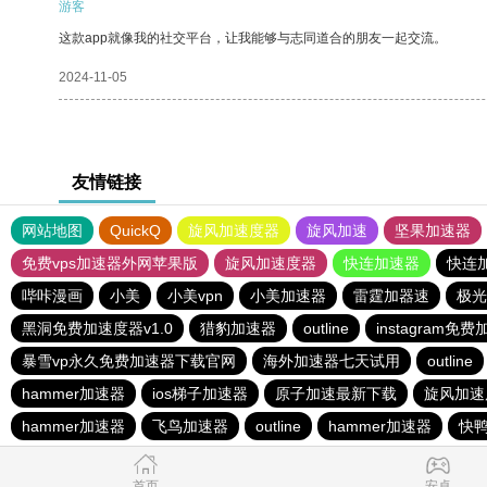
游客
这款app就像我的社交平台，让我能够与志同道合的朋友一起交流。
2024-11-05
友情链接
网站地图
QuickQ
旋风加速度器
旋风加速
坚果加速器
免费vps加速器外网苹果版
旋风加速度器
快连加速器
快连
哔咔漫画
小美
小美vpn
小美加速器
雷霆加器速
极光
黑洞免费加速度器v1.0
猎豹加速器
outline
instagram免
暴雪vp永久免费加速器下载官网
海外加速器七天试用
outline
hammer加速器
ios梯子加速器
原子加速最新下载
旋风加速
hammer加速器
飞鸟加速器
outline
hammer加速器
快
首页
安卓