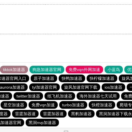
tiktok加速器
狗急加速器官网
免费vqn外网加速
小蓝鸟
优
加速器官网入口
原子加速器
快鸭加速器
快柠檬加速器
旋风
aurora加速器
tyl加速器官网
旋风加速官网下载
ios加速器
费加速器
twitter加速器
纸飞机加速器
海外加速器七天试用
免费
星空加速器
免费vqn加速
turbo加速器
快橙加速器
爬墙专
度器
雷霆加器速
雷霆加器速
黑豹加速器
黑洞加速器下载永
鸭加速器官网
黑洞nvp加速器