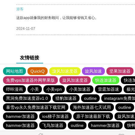
游客
这款app就像我的财务顾问，让我能够省钱又省心。
2024-11-07
友情链接
网站地图
QuickQ
旋风加速度器
旋风加速
坚果加速器
免费vps加速器外网苹果版
旋风加速度器
快连加速器
快连
哔咔漫画
小美
小美vpn
小美加速器
雷霆加器速
极光
黑洞免费加速度器v1.0
猎豹加速器
outline
instagram免
暴雪vp永久免费加速器下载官网
海外加速器七天试用
outline
hammer加速器
ios梯子加速器
原子加速最新下载
旋风加速
hammer加速器
飞鸟加速器
outline
hammer加速器
快