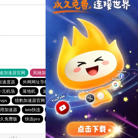
支持
[0]
反对
[0]
途加速器官网
风驰加速器
旋风加速器
加速度器
外网网址导航
软件中心
雷霆加速
狂飙加速器
一元机场
落地机
旋风加速度器
快鸭vp加速器
vps
猎豹加速器官网
夏时加速器
用加速器
lets快连
雷霆加速免费永久
猎豹vp加速器官网
久免费版
快连pro
outline
暴雪加速器vp
ios加速器