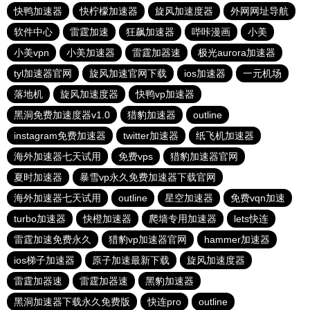
快鸭加速器
快柠檬加速器
旋风加速度器
外网网址导航
软件中心
雷霆加速
狂飙加速器
哔咔漫画
小美
小美vpn
小美加速器
雷霆加器速
极光aurora加速器
tyl加速器官网
旋风加速官网下载
ios加速器
一元机场
落地机
旋风加速度器
快鸭vp加速器
黑洞免费加速度器v1.0
猎豹加速器
outline
instagram免费加速器
twitter加速器
纸飞机加速器
海外加速器七天试用
免费vps
猎豹加速器官网
夏时加速器
暴雪vp永久免费加速器下载官网
海外加速器七天试用
outline
星空加速器
免费vqn加速
turbo加速器
快橙加速器
爬墙专用加速器
lets快连
雷霆加速免费永久
猎豹vp加速器官网
hammer加速器
ios梯子加速器
原子加速最新下载
旋风加速度器
雷霆加器速
雷霆加器速
黑豹加速器
黑洞加速器下载永久免费版
快连pro
outline