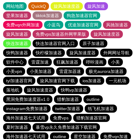
网站地图
QuickQ
旋风加速度器
旋风加速
坚果加速器
tiktok加速器
狗急加速器官网
免费vqn外网加速
小蓝鸟
优途加速器官网
风驰加速器
旋风加速器
免费vps加速器外网苹果版
旋风加速度器
快连加速器
快连加速器官网入口
原子加速器
快鸭加速器
快柠檬加速器
旋风加速度器
外网网址导航
软件中心
雷霆加速
狂飙加速器
哔咔漫画
小美
小美vpn
小美加速器
雷霆加器速
极光aurora加速器
tyl加速器官网
旋风加速官网下载
ios加速器
一元机场
落地机
旋风加速度器
快鸭vp加速器
黑洞免费加速度器v1.0
猎豹加速器
outline
instagram免费加速器
twitter加速器
纸飞机加速器
海外加速器七天试用
免费vps
猎豹加速器官网
夏时加速器
暴雪vp永久免费加速器下载官网
海外加速器七天试用
outline
星空加速器
免费vqn加速