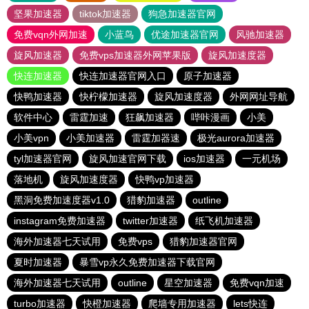
坚果加速器
tiktok加速器
狗急加速器官网
免费vqn外网加速
小蓝鸟
优途加速器官网
风驰加速器
旋风加速器
免费vps加速器外网苹果版
旋风加速度器
快连加速器
快连加速器官网入口
原子加速器
快鸭加速器
快柠檬加速器
旋风加速度器
外网网址导航
软件中心
雷霆加速
狂飙加速器
哔咔漫画
小美
小美vpn
小美加速器
雷霆加器速
极光aurora加速器
tyl加速器官网
旋风加速官网下载
ios加速器
一元机场
落地机
旋风加速度器
快鸭vp加速器
黑洞免费加速度器v1.0
猎豹加速器
outline
instagram免费加速器
twitter加速器
纸飞机加速器
海外加速器七天试用
免费vps
猎豹加速器官网
夏时加速器
暴雪vp永久免费加速器下载官网
海外加速器七天试用
outline
星空加速器
免费vqn加速
turbo加速器
快橙加速器
爬墙专用加速器
lets快连