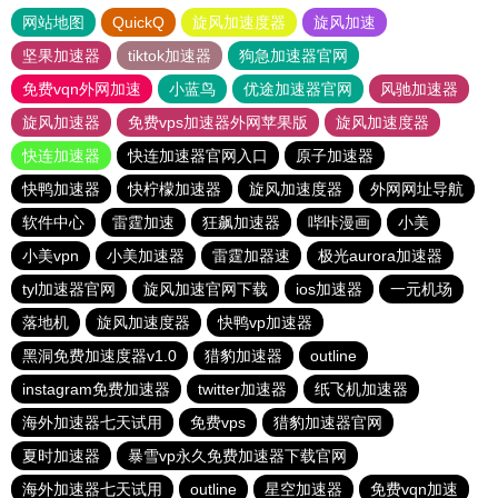
网站地图
QuickQ
旋风加速度器
旋风加速
坚果加速器
tiktok加速器
狗急加速器官网
免费vqn外网加速
小蓝鸟
优途加速器官网
风驰加速器
旋风加速器
免费vps加速器外网苹果版
旋风加速度器
快连加速器
快连加速器官网入口
原子加速器
快鸭加速器
快柠檬加速器
旋风加速度器
外网网址导航
软件中心
雷霆加速
狂飙加速器
哔咔漫画
小美
小美vpn
小美加速器
雷霆加器速
极光aurora加速器
tyl加速器官网
旋风加速官网下载
ios加速器
一元机场
落地机
旋风加速度器
快鸭vp加速器
黑洞免费加速度器v1.0
猎豹加速器
outline
instagram免费加速器
twitter加速器
纸飞机加速器
海外加速器七天试用
免费vps
猎豹加速器官网
夏时加速器
暴雪vp永久免费加速器下载官网
海外加速器七天试用
outline
星空加速器
免费vqn加速