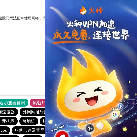
速慢而无法正常使用网络，现在有了这个app，我再也不用担心了。
支持
[0]
反对
[0]
支持
[0]
反对
[0]
途加速器官网
风驰加速器
旋风加速器
加速度器
外网网址导航
软件中心
雷霆加速
狂飙加速器
一元机场
落地机
旋风加速度器
快鸭vp加速器
vps
猎豹加速器官网
夏时加速器