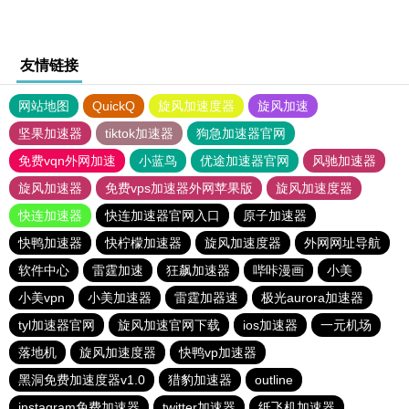
友情链接
网站地图
QuickQ
旋风加速度器
旋风加速
坚果加速器
tiktok加速器
狗急加速器官网
免费vqn外网加速
小蓝鸟
优途加速器官网
风驰加速器
旋风加速器
免费vps加速器外网苹果版
旋风加速度器
快连加速器
快连加速器官网入口
原子加速器
快鸭加速器
快柠檬加速器
旋风加速度器
外网网址导航
软件中心
雷霆加速
狂飙加速器
哔咔漫画
小美
小美vpn
小美加速器
雷霆加器速
极光aurora加速器
tyl加速器官网
旋风加速官网下载
ios加速器
一元机场
落地机
旋风加速度器
快鸭vp加速器
黑洞免费加速度器v1.0
猎豹加速器
outline
instagram免费加速器
twitter加速器
纸飞机加速器