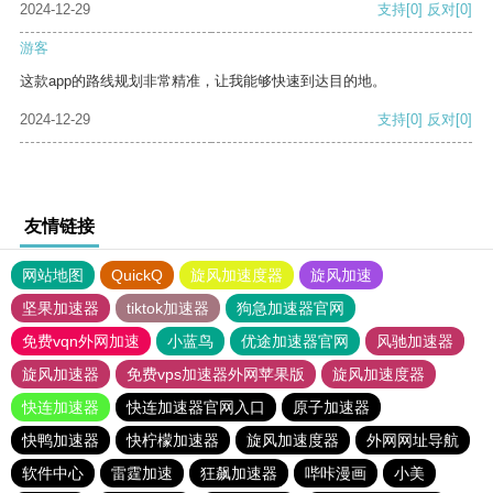
2024-12-29
支持
[0]
反对
[0]
游客
这款app的路线规划非常精准，让我能够快速到达目的地。
2024-12-29
支持
[0]
反对
[0]
友情链接
网站地图
QuickQ
旋风加速度器
旋风加速
坚果加速器
tiktok加速器
狗急加速器官网
免费vqn外网加速
小蓝鸟
优途加速器官网
风驰加速器
旋风加速器
免费vps加速器外网苹果版
旋风加速度器
快连加速器
快连加速器官网入口
原子加速器
快鸭加速器
快柠檬加速器
旋风加速度器
外网网址导航
软件中心
雷霆加速
狂飙加速器
哔咔漫画
小美