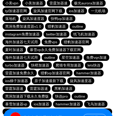
小美vpn
小美加速器
雷霆加器速
极光aurora加速器
tyl加速器官网
旋风加速官网下载
ios加速器
一元机场
落地机
旋风加速度器
快鸭vp加速器
黑洞免费加速度器v1.0
猎豹加速器
outline
instagram免费加速器
twitter加速器
纸飞机加速器
海外加速器七天试用
免费vps
猎豹加速器官网
夏时加速器
暴雪vp永久免费加速器下载官网
海外加速器七天试用
outline
星空加速器
免费vqn加速
turbo加速器
快橙加速器
爬墙专用加速器
lets快连
雷霆加速免费永久
猎豹vp加速器官网
hammer加速器
ios梯子加速器
原子加速最新下载
旋风加速度器
雷霆加器速
雷霆加器速
黑豹加速器
黑洞加速器下载永久免费版
快连pro
outline
暴雪加速器vp
ios加速器
hammer加速器
飞鸟加速器
outline
hammer加速器
快鸭加速器官网
黑洞nvp加速器