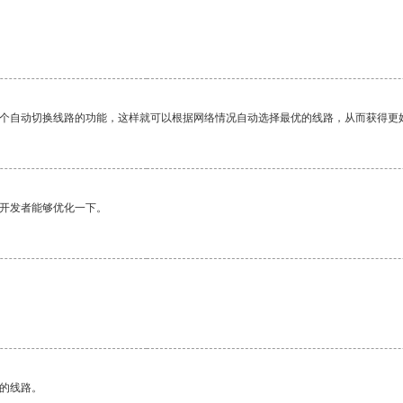
一个自动切换线路的功能，这样就可以根据网络情况自动选择最优的线路，从而获得更
望开发者能够优化一下。
区的线路。