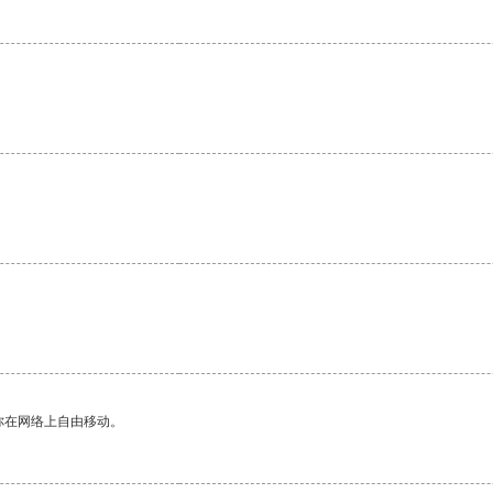
。
你在网络上自由移动。