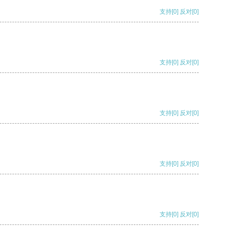
支持
[0]
反对
[0]
支持
[0]
反对
[0]
支持
[0]
反对
[0]
支持
[0]
反对
[0]
支持
[0]
反对
[0]