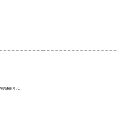
己感兴趣的知识。