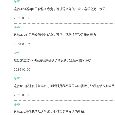
游客
这款加速器app的价格有点贵，可以适当降低一些，这样会更加亲民。
2025-01-06
游客
这款app的音乐资源非常优质，可以让我尽情享受音乐的魅力。
2025-01-06
游客
这款加速器VPM应用程序提供了顶级的安全性和隐私保护。
2025-01-06
游客
这款app的课程非常丰富，可以满足我不同的学习需求，让我能够找到自
2025-01-06
游客
这款app就像我的私人导师，带领我探索知识的奥秘。