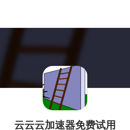
云云云加速器免费试用