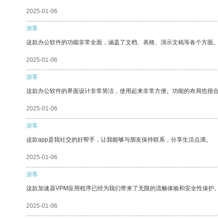
2025-01-06
游客
这款办公软件的功能非常全面，涵盖了文档、表格、演示文稿等各个方面
2025-01-06
游客
这款办公软件的界面设计非常简洁，使用起来非常方便。功能的布局也很
2025-01-06
游客
这款app是我社交的好帮手，让我能够与朋友保持联系，分享生活点滴。
2025-01-06
游客
这款加速器VPM应用程序已经为我们带来了无限的流畅体验和安全性保护
2025-01-06