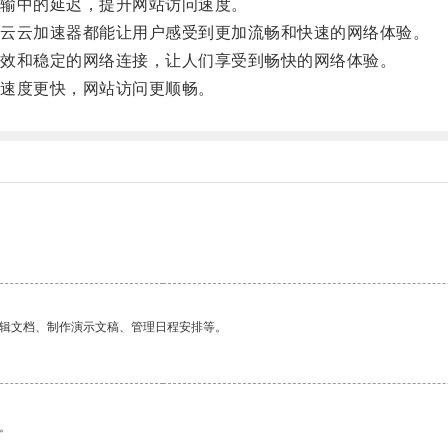
输中的延迟，提升网站访问速度。
云云加速器都能让用户感受到更加流畅和快速的网络体验。
效和稳定的网络连接，让人们享受到畅快的网络体验。
速度更快，网站访问更顺畅。
编辑文档、制作演示文稿、管理日程安排等。
。