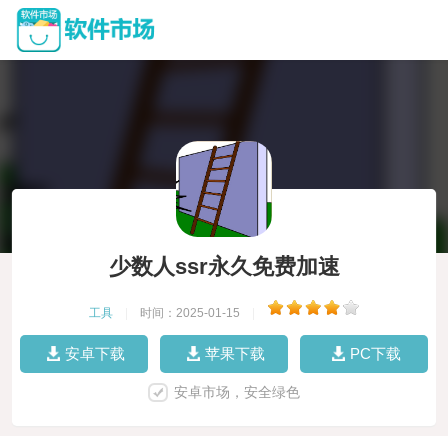
少数人ssr永久免费加速
工具
|
时间：2025-01-15
|
安卓下载
苹果下载
PC下载
安卓市场，安全绿色