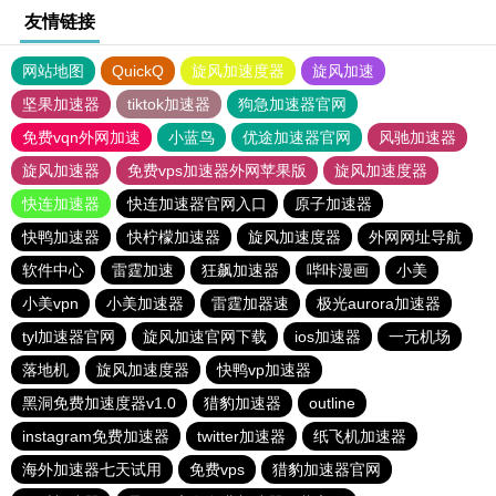
友情链接
网站地图
QuickQ
旋风加速度器
旋风加速
坚果加速器
tiktok加速器
狗急加速器官网
免费vqn外网加速
小蓝鸟
优途加速器官网
风驰加速器
旋风加速器
免费vps加速器外网苹果版
旋风加速度器
快连加速器
快连加速器官网入口
原子加速器
快鸭加速器
快柠檬加速器
旋风加速度器
外网网址导航
软件中心
雷霆加速
狂飙加速器
哔咔漫画
小美
小美vpn
小美加速器
雷霆加器速
极光aurora加速器
tyl加速器官网
旋风加速官网下载
ios加速器
一元机场
落地机
旋风加速度器
快鸭vp加速器
黑洞免费加速度器v1.0
猎豹加速器
outline
instagram免费加速器
twitter加速器
纸飞机加速器
海外加速器七天试用
免费vps
猎豹加速器官网