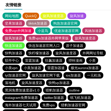
友情链接
网站地图
QuickQ
旋风加速度器
旋风加速
坚果加速器
tiktok加速器
狗急加速器官网
免费vqn外网加速
小蓝鸟
优途加速器官网
风驰加速器
旋风加速器
免费vps加速器外网苹果版
旋风加速度器
快连加速器
快连加速器官网入口
原子加速器
快鸭加速器
快柠檬加速器
旋风加速度器
外网网址导航
软件中心
雷霆加速
狂飙加速器
哔咔漫画
小美
小美vpn
小美加速器
雷霆加器速
极光aurora加速器
tyl加速器官网
旋风加速官网下载
ios加速器
一元机场
落地机
旋风加速度器
快鸭vp加速器
黑洞免费加速度器v1.0
猎豹加速器
outline
instagram免费加速器
twitter加速器
纸飞机加速器
海外加速器七天试用
免费vps
猎豹加速器官网