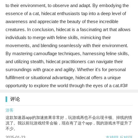
to their environment, to observe and adapt. By embodying the
essence of a cat, hidecat enthusiasts tap into a deep level of
awareness and appreciate the beauty of these incredible
creatures. In conclusion, hidecat is a fascinating art that allows
individuals to merge with feline skills, mimicking their
movements, and blending seamlessly with their environment.
By mastering camouflage techniques, harnessing feline skills,
and utilizing stealth, hidecat practitioners can navigate their
surroundings with grace and agility. Whether it's for personal
fulfillment or situational advantage, hidecat offers a unique
opportunity to explore the world through the eyes of a cat.#3#
评论
游客
这款加速器app的加速效果非常好，玩游戏再也不会出现卡顿、掉线的情
况了。我以前玩游戏经常会输，现在有了这个app，我的游戏水平提升了
不少。
2025-01-23
支持
[0]
反对
[0]