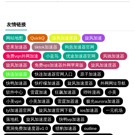
友情链接
网站地图
QuickQ
旋风加速度器
旋风加速
坚果加速器
tiktok加速器
狗急加速器官网
免费vqn外网加速
小蓝鸟
优途加速器官网
风驰加速器
旋风加速器
免费vps加速器外网苹果版
旋风加速度器
快连加速器
快连加速器官网入口
原子加速器
快鸭加速器
快柠檬加速器
旋风加速度器
外网网址导航
软件中心
雷霆加速
狂飙加速器
哔咔漫画
小美
小美vpn
小美加速器
雷霆加器速
极光aurora加速器
tyl加速器官网
旋风加速官网下载
ios加速器
一元机场
落地机
旋风加速度器
快鸭vp加速器
黑洞免费加速度器v1.0
猎豹加速器
outline