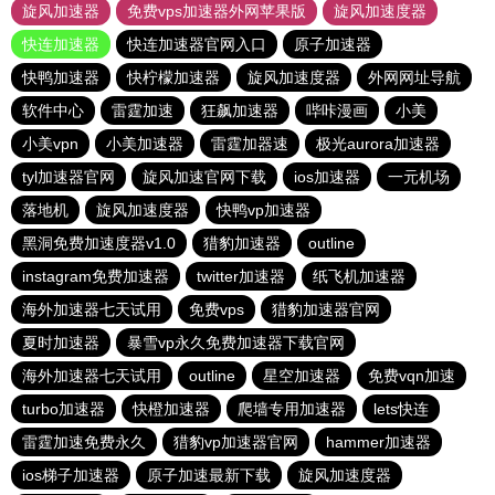
旋风加速器
免费vps加速器外网苹果版
旋风加速度器
快连加速器
快连加速器官网入口
原子加速器
快鸭加速器
快柠檬加速器
旋风加速度器
外网网址导航
软件中心
雷霆加速
狂飙加速器
哔咔漫画
小美
小美vpn
小美加速器
雷霆加器速
极光aurora加速器
tyl加速器官网
旋风加速官网下载
ios加速器
一元机场
落地机
旋风加速度器
快鸭vp加速器
黑洞免费加速度器v1.0
猎豹加速器
outline
instagram免费加速器
twitter加速器
纸飞机加速器
海外加速器七天试用
免费vps
猎豹加速器官网
夏时加速器
暴雪vp永久免费加速器下载官网
海外加速器七天试用
outline
星空加速器
免费vqn加速
turbo加速器
快橙加速器
爬墙专用加速器
lets快连
雷霆加速免费永久
猎豹vp加速器官网
hammer加速器
ios梯子加速器
原子加速最新下载
旋风加速度器