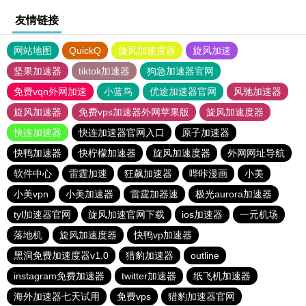
友情链接
网站地图
QuickQ
旋风加速度器
旋风加速
坚果加速器
tiktok加速器
狗急加速器官网
免费vqn外网加速
小蓝鸟
优途加速器官网
风驰加速器
旋风加速器
免费vps加速器外网苹果版
旋风加速度器
快连加速器
快连加速器官网入口
原子加速器
快鸭加速器
快柠檬加速器
旋风加速度器
外网网址导航
软件中心
雷霆加速
狂飙加速器
哔咔漫画
小美
小美vpn
小美加速器
雷霆加器速
极光aurora加速器
tyl加速器官网
旋风加速官网下载
ios加速器
一元机场
落地机
旋风加速度器
快鸭vp加速器
黑洞免费加速度器v1.0
猎豹加速器
outline
instagram免费加速器
twitter加速器
纸飞机加速器
海外加速器七天试用
免费vps
猎豹加速器官网