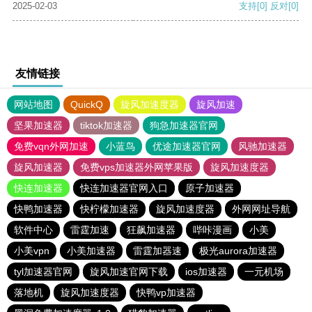
2025-02-03
支持
[0]
反对
[0]
友情链接
网站地图
QuickQ
旋风加速度器
旋风加速
坚果加速器
tiktok加速器
狗急加速器官网
免费vqn外网加速
小蓝鸟
优途加速器官网
风驰加速器
旋风加速器
免费vps加速器外网苹果版
旋风加速度器
快连加速器
快连加速器官网入口
原子加速器
快鸭加速器
快柠檬加速器
旋风加速度器
外网网址导航
软件中心
雷霆加速
狂飙加速器
哔咔漫画
小美
小美vpn
小美加速器
雷霆加器速
极光aurora加速器
tyl加速器官网
旋风加速官网下载
ios加速器
一元机场
落地机
旋风加速度器
快鸭vp加速器