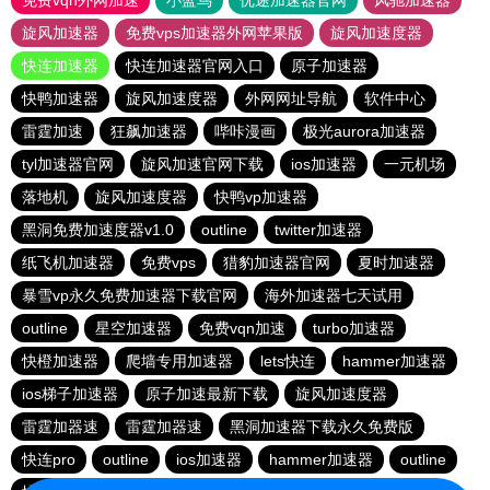
免费vqn外网加速
小蓝鸟
优途加速器官网
风驰加速器
旋风加速器
免费vps加速器外网苹果版
旋风加速度器
快连加速器
快连加速器官网入口
原子加速器
快鸭加速器
旋风加速度器
外网网址导航
软件中心
雷霆加速
狂飙加速器
哔咔漫画
极光aurora加速器
tyl加速器官网
旋风加速官网下载
ios加速器
一元机场
落地机
旋风加速度器
快鸭vp加速器
黑洞免费加速度器v1.0
outline
twitter加速器
纸飞机加速器
免费vps
猎豹加速器官网
夏时加速器
暴雪vp永久免费加速器下载官网
海外加速器七天试用
outline
星空加速器
免费vqn加速
turbo加速器
快橙加速器
爬墙专用加速器
lets快连
hammer加速器
ios梯子加速器
原子加速最新下载
旋风加速度器
雷霆加器速
雷霆加器速
黑洞加速器下载永久免费版
快连pro
outline
ios加速器
hammer加速器
outline