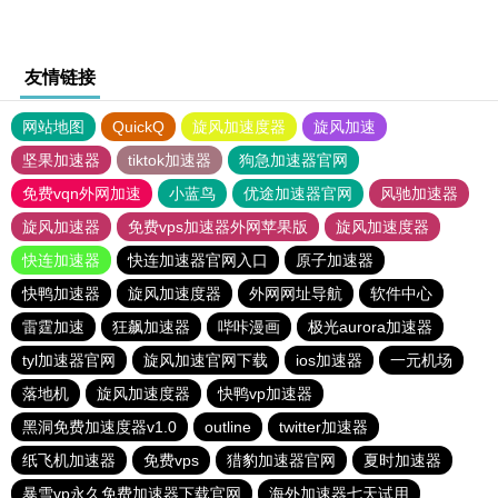
友情链接
网站地图
QuickQ
旋风加速度器
旋风加速
坚果加速器
tiktok加速器
狗急加速器官网
免费vqn外网加速
小蓝鸟
优途加速器官网
风驰加速器
旋风加速器
免费vps加速器外网苹果版
旋风加速度器
快连加速器
快连加速器官网入口
原子加速器
快鸭加速器
旋风加速度器
外网网址导航
软件中心
雷霆加速
狂飙加速器
哔咔漫画
极光aurora加速器
tyl加速器官网
旋风加速官网下载
ios加速器
一元机场
落地机
旋风加速度器
快鸭vp加速器
黑洞免费加速度器v1.0
outline
twitter加速器
纸飞机加速器
免费vps
猎豹加速器官网
夏时加速器
暴雪vp永久免费加速器下载官网
海外加速器七天试用