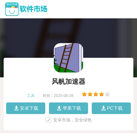
风帆加速器
工具
|
时间：2025-08-28
|
安卓下载
苹果下载
PC下载
安卓市场，安全绿色