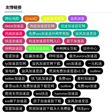
友情链接
网站地图
QuickQ
旋风加速度器
旋风加速
tiktok加速器
狗急加速器官网
优途加速器官网
风驰加速器
免费vps加速器外网苹果版
旋风加速度器
快连加速器
快连加速器官网入口
原子加速器
快鸭加速器
旋风加速度器
外网网址导航
软件中心
雷霆加速
狂飙加速器
哔咔漫画
极光aurora加速器
tyl加速器官网
旋风加速官网下载
ios加速器
一元机场
落地机
旋风加速度器
黑洞免费加速度器v1.0
outline
twitter加速器
纸飞机加速器
免费vps
夏时加速器
暴雪vp永久免费加速器下载官网
outline
免费vqn加速
爬墙专用加速器
lets快连
hammer加速器
ios梯子加速器
原子加速最新下载
旋风加速度器
雷霆加器速
黑洞加速器下载永久免费版
快连pro