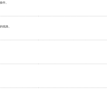
悉操作。
区的线路。