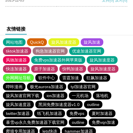
2025-11-03
支持
[0]
反对
[0]
友情链接
网站地图
QuickQ
旋风加速度器
旋风加速
tiktok加速器
狗急加速器官网
优途加速器官网
风驰加速器
免费vps加速器外网苹果版
旋风加速度器
快连加速器
原子加速器
快鸭加速器
旋风加速度器
外网网址导航
软件中心
雷霆加速
狂飙加速器
哔咔漫画
极光aurora加速器
tyl加速器官网
旋风加速官网下载
ios加速器
一元机场
落地机
旋风加速度器
黑洞免费加速度器v1.0
outline
twitter加速器
纸飞机加速器
免费vps
夏时加速器
暴雪vp永久免费加速器下载官网
outline
免费vqn加速
爬墙专用加速器
lets快连
hammer加速器