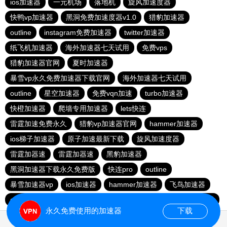
ios加速器
一元机场
落地机
旋风加速度器
快鸭vp加速器
黑洞免费加速度器v1.0
猎豹加速器
outline
instagram免费加速器
twitter加速器
纸飞机加速器
海外加速器七天试用
免费vps
猎豹加速器官网
夏时加速器
暴雪vp永久免费加速器下载官网
海外加速器七天试用
outline
星空加速器
免费vqn加速
turbo加速器
快橙加速器
爬墙专用加速器
lets快连
雷霆加速免费永久
猎豹vp加速器官网
hammer加速器
ios梯子加速器
原子加速最新下载
旋风加速度器
雷霆加器速
雷霆加器速
黑豹加速器
黑洞加速器下载永久免费版
快连pro
outline
暴雪加速器vp
ios加速器
hammer加速器
飞鸟加速器
outline
hammer加速器
快鸭加速器官网
黑洞nvp加速器
永久免费使用的加速器
下载