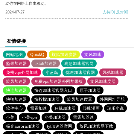
助你在网络上自由移动。
2024-07-27
支持
[0]
反对
[0]
友情链接
网站地图
QuickQ
旋风加速度器
旋风加速
坚果加速器
tiktok加速器
狗急加速器官网
免费vqn外网加速
小蓝鸟
优途加速器官网
风驰加速器
旋风加速器
免费vps加速器外网苹果版
旋风加速度器
快连加速器
快连加速器官网入口
原子加速器
快鸭加速器
快柠檬加速器
旋风加速度器
外网网址导航
软件中心
雷霆加速
狂飙加速器
哔咔漫画
瑞乐小说
小美
小美vpn
小美加速器
雷霆加器速
极光aurora加速器
tyl加速器官网
旋风加速官网下载