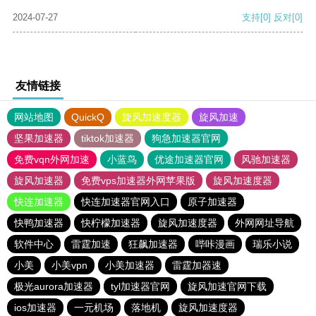
2024-07-27
支持
[0]
反对
[0]
友情链接
网站地图
QuickQ
旋风加速度器
旋风加速
坚果加速器
tiktok加速器
狗急加速器官网
免费vqn外网加速
小蓝鸟
优途加速器官网
风驰加速器
旋风加速器
免费vps加速器外网苹果版
旋风加速度器
快连加速器
快连加速器官网入口
原子加速器
快鸭加速器
快柠檬加速器
旋风加速度器
外网网址导航
软件中心
雷霆加速
狂飙加速器
哔咔漫画
瑞乐小说
小美
小美vpn
小美加速器
雷霆加器速
极光aurora加速器
tyl加速器官网
旋风加速官网下载
ios加速器
一元机场
落地机
旋风加速度器