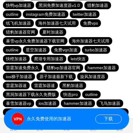
快鸭vp加速器
黑洞免费加速度器v1.0
猎豹加速器
outline
instagram免费加速器
twitter加速器
纸飞机加速器
海外加速器七天试用
免费vps
猎豹加速器官网
夏时加速器
暴雪vp永久免费加速器下载官网
海外加速器七天试用
outline
星空加速器
免费vqn加速
turbo加速器
快橙加速器
爬墙专用加速器
lets快连
雷霆加速免费永久
猎豹vp加速器官网
hammer加速器
ios梯子加速器
原子加速最新下载
旋风加速度器
雷霆加器速
雷霆加器速
黑豹加速器
黑洞加速器下载永久免费版
快连pro
outline
暴雪加速器vp
ios加速器
hammer加速器
飞鸟加速器
outline
hammer加速器
快鸭加速器官网
黑洞nvp加速器
永久免费使用的加速器
下载
0.016461s
首页
安卓
苹果
排行
推荐