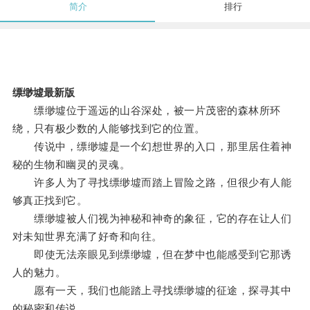
简介
排行
缥缈墟最新版
缥缈墟位于遥远的山谷深处，被一片茂密的森林所环
绕，只有极少数的人能够找到它的位置。
传说中，缥缈墟是一个幻想世界的入口，那里居住着神
秘的生物和幽灵的灵魂。
许多人为了寻找缥缈墟而踏上冒险之路，但很少有人能
够真正找到它。
缥缈墟被人们视为神秘和神奇的象征，它的存在让人们
对未知世界充满了好奇和向往。
即使无法亲眼见到缥缈墟，但在梦中也能感受到它那诱
人的魅力。
愿有一天，我们也能踏上寻找缥缈墟的征途，探寻其中
的秘密和传说。