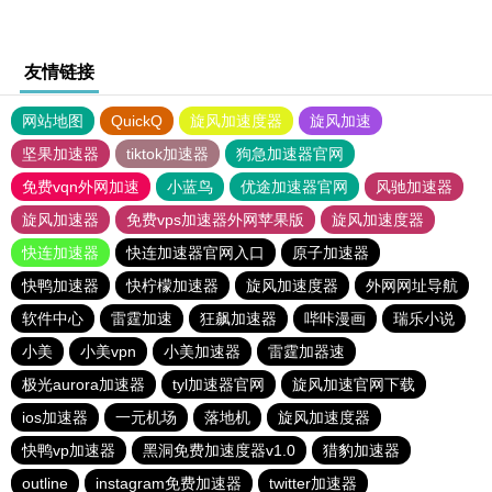
友情链接
网站地图
QuickQ
旋风加速度器
旋风加速
坚果加速器
tiktok加速器
狗急加速器官网
免费vqn外网加速
小蓝鸟
优途加速器官网
风驰加速器
旋风加速器
免费vps加速器外网苹果版
旋风加速度器
快连加速器
快连加速器官网入口
原子加速器
快鸭加速器
快柠檬加速器
旋风加速度器
外网网址导航
软件中心
雷霆加速
狂飙加速器
哔咔漫画
瑞乐小说
小美
小美vpn
小美加速器
雷霆加器速
极光aurora加速器
tyl加速器官网
旋风加速官网下载
ios加速器
一元机场
落地机
旋风加速度器
快鸭vp加速器
黑洞免费加速度器v1.0
猎豹加速器
outline
instagram免费加速器
twitter加速器