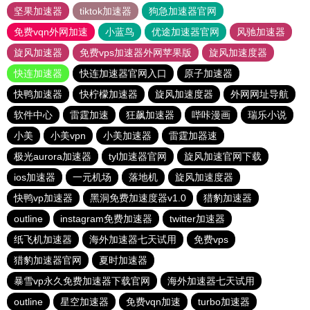
坚果加速器
tiktok加速器
狗急加速器官网
免费vqn外网加速
小蓝鸟
优途加速器官网
风驰加速器
旋风加速器
免费vps加速器外网苹果版
旋风加速度器
快连加速器
快连加速器官网入口
原子加速器
快鸭加速器
快柠檬加速器
旋风加速度器
外网网址导航
软件中心
雷霆加速
狂飙加速器
哔咔漫画
瑞乐小说
小美
小美vpn
小美加速器
雷霆加器速
极光aurora加速器
tyl加速器官网
旋风加速官网下载
ios加速器
一元机场
落地机
旋风加速度器
快鸭vp加速器
黑洞免费加速度器v1.0
猎豹加速器
outline
instagram免费加速器
twitter加速器
纸飞机加速器
海外加速器七天试用
免费vps
猎豹加速器官网
夏时加速器
暴雪vp永久免费加速器下载官网
海外加速器七天试用
outline
星空加速器
免费vqn加速
turbo加速器