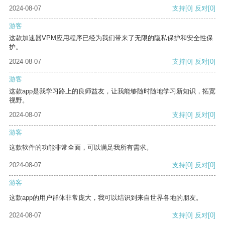
2024-08-07
支持
[0]
反对
[0]
游客
这款加速器VPM应用程序已经为我们带来了无限的隐私保护和安全性保
护。
2024-08-07
支持
[0]
反对
[0]
游客
这款app是我学习路上的良师益友，让我能够随时随地学习新知识，拓宽
视野。
2024-08-07
支持
[0]
反对
[0]
游客
这款软件的功能非常全面，可以满足我所有需求。
2024-08-07
支持
[0]
反对
[0]
游客
这款app的用户群体非常庞大，我可以结识到来自世界各地的朋友。
2024-08-07
支持
[0]
反对
[0]