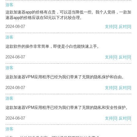
游客
这款加速器app的价格有点贵，可以适当降低一些。我个人觉得，一款加
速器app的价格应该在50元以下才比较合理。
2024-08-07
支持
[0]
反对
[0]
游客
这款软件的操作非常简单，即使是小白也能快速上手。
2024-08-07
支持
[0]
反对
[0]
游客
这款加速器VPM应用程序已经为我们带来了无限的隐私保护和自由。
2024-08-07
支持
[0]
反对
[0]
游客
这款加速器VPM应用程序已经为我们带来了无限的隐私和安全性保护。
2024-08-07
支持
[0]
反对
[0]
游客