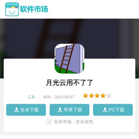
月光云用不了了
工具
|
时间：2024-08-07
|
安卓下载
苹果下载
PC下载
安卓市场，安全绿色