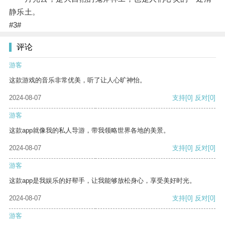
静乐土。
#3#
评论
游客
这款游戏的音乐非常优美，听了让人心旷神怡。
2024-08-07
支持
[0]
反对
[0]
游客
这款app就像我的私人导游，带我领略世界各地的美景。
2024-08-07
支持
[0]
反对
[0]
游客
这款app是我娱乐的好帮手，让我能够放松身心，享受美好时光。
2024-08-07
支持
[0]
反对
[0]
游客