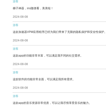
游客
梯子神器，ins随便看，美美哒！
2024-08-08
游客
这款加速器VPM应用程序已经为我们带来了无限的隐私保护和安全性保护
2024-08-08
游客
这款app的功能非常丰富，可以满足我不同的社交需求。
2024-08-08
游客
这款软件的功能非常全面，可以满足我所有需求。
2024-08-08
游客
这款app的音乐资源非常优质，可以让我尽情享受音乐的魅力。