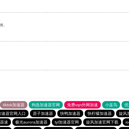
情。
tiktok加速器
狗急加速器官网
免费vqn外网加速
小蓝鸟
优
加速器官网入口
原子加速器
快鸭加速器
快柠檬加速器
旋风
器速
极光aurora加速器
tyl加速器官网
旋风加速官网下载
i