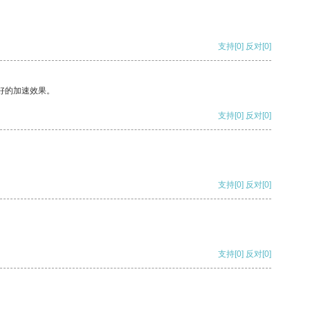
支持
[0]
反对
[0]
好的加速效果。
支持
[0]
反对
[0]
支持
[0]
反对
[0]
支持
[0]
反对
[0]