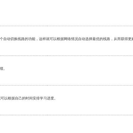
一个自动切换线路的功能，这样就可以根据网络情况自动选择最优的线路，从而获得更
绩。
我可以根据自己的时间安排学习进度。