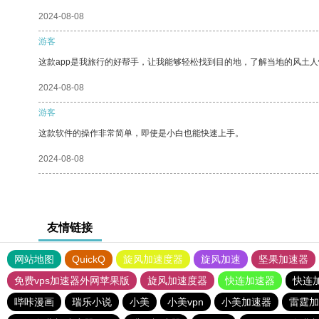
2024-08-08
游客
这款app是我旅行的好帮手，让我能够轻松找到目的地，了解当地的风土人
2024-08-08
游客
这款软件的操作非常简单，即使是小白也能快速上手。
2024-08-08
友情链接
网站地图
QuickQ
旋风加速度器
旋风加速
坚果加速器
免费vps加速器外网苹果版
旋风加速度器
快连加速器
快连
哔咔漫画
瑞乐小说
小美
小美vpn
小美加速器
雷霆加