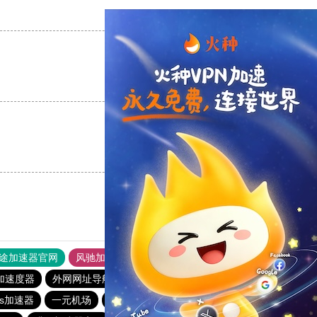
支持
[0]
反对
[0]
支持
[0]
反对
[0]
支持
[0]
反对
[0]
途加速器官网
风驰加速器
旋风加速器
加速度器
外网网址导航
软件中心
雷霆加速
狂飙加速器
os加速器
一元机场
落地机
旋风加速度器
快鸭vp加速器