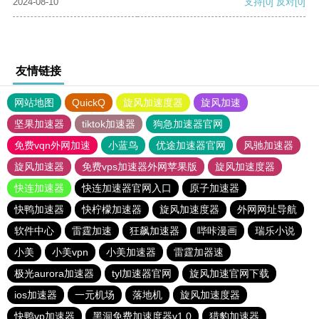
2024-08-10
支持
[0]
反对
[0]
友情链接
网站地图
QuickQ
旋风加速度器
旋风加速
坚果加速器
tiktok加速器
狗急加速器官网
免费vqn外网加速
小蓝鸟
优途加速器官网
风驰加速器
旋风加速器
免费vps加速器外网苹果版
旋风加速度器
快连加速器
快连加速器官网入口
原子加速器
快鸭加速器
快柠檬加速器
旋风加速度器
外网网址导航
软件中心
雷霆加速
狂飙加速器
哔咔漫画
瑞乐小说
小美
小美vpn
小美加速器
雷霆加器速
极光aurora加速器
tyl加速器官网
旋风加速官网下载
ios加速器
一元机场
落地机
旋风加速度器
快鸭vp加速器
黑洞免费加速度器v1.0
猎豹加速器