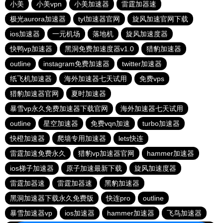
小美
小美vpn
小美加速器
雷霆加器速
极光aurora加速器
tyl加速器官网
旋风加速官网下载
ios加速器
一元机场
落地机
旋风加速度器
快鸭vp加速器
黑洞免费加速度器v1.0
猎豹加速器
outline
instagram免费加速器
twitter加速器
纸飞机加速器
海外加速器七天试用
免费vps
猎豹加速器官网
夏时加速器
暴雪vp永久免费加速器下载官网
海外加速器七天试用
outline
星空加速器
免费vqn加速
turbo加速器
快橙加速器
爬墙专用加速器
lets快连
雷霆加速免费永久
猎豹vp加速器官网
hammer加速器
ios梯子加速器
原子加速最新下载
旋风加速度器
雷霆加器速
雷霆加器速
黑豹加速器
黑洞加速器下载永久免费版
快连pro
outline
暴雪加速器vp
ios加速器
hammer加速器
飞鸟加速器