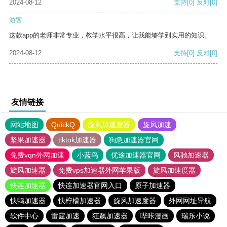
2024-08-12
支持
[0]
反对
[0]
游客
这款app的老师非常专业，教学水平很高，让我能够学到实用的知识。
2024-08-12
支持
[0]
反对
[0]
友情链接
网站地图
QuickQ
旋风加速度器
旋风加速
坚果加速器
tiktok加速器
狗急加速器官网
免费vqn外网加速
小蓝鸟
优途加速器官网
风驰加速器
旋风加速器
免费vps加速器外网苹果版
旋风加速度器
快连加速器
快连加速器官网入口
原子加速器
快鸭加速器
快柠檬加速器
旋风加速度器
外网网址导航
软件中心
雷霆加速
狂飙加速器
哔咔漫画
瑞乐小说